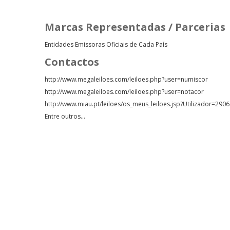
Marcas Representadas / Parcerias
Entidades Emissoras Oficiais de Cada País
Contactos
http://www.megaleiloes.com/leiloes.php?user=numiscor
http://www.megaleiloes.com/leiloes.php?user=notacor
http://www.miau.pt/leiloes/os_meus_leiloes.jsp?Utilizador=290
Entre outros...