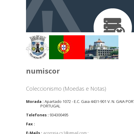
numiscor
Coleccionismo (Moedas e Notas)
Morada :
Apartado 1072 - E.C. Gaia 4431-901 V. N. GAIA P
PORTUGAL
Telefones :
934300495
Fax :
E-Mails :
acorreia.cs1@gmail.com
;