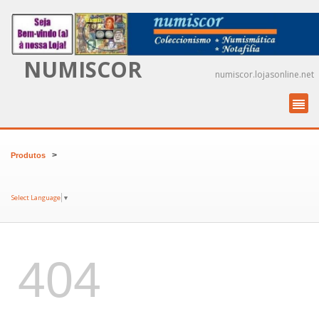
NUMISCOR
numiscor.lojasonline.net
>
Produtos
Select Language
▼