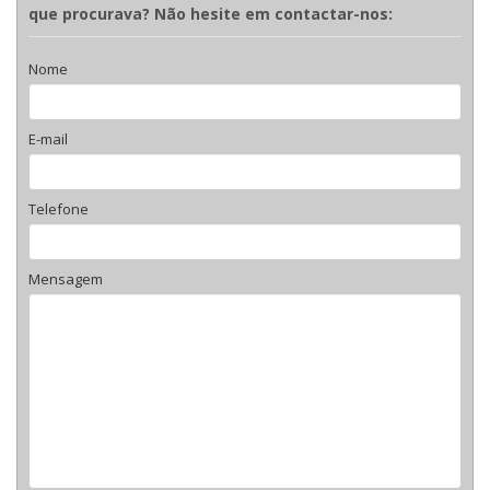
que procurava? Não hesite em contactar-nos:
Nome
E-mail
Telefone
Mensagem