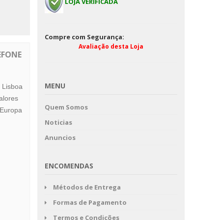
OFÁS
LOJA VERIFICADA
CATALOGO VARTIL V
E CALHAS E ACESSÓ
PARA CORTINAD
Compre com Segurança:
Avaliação desta Loja
EFONE
MENU
 Lisboa
alores
Quem Somos
 Europa
Noticias
Anuncios
ENCOMENDAS
Métodos de Entrega
Formas de Pagamento
Termos e Condições