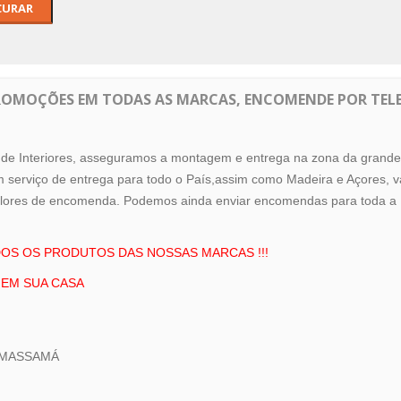
ANARIC S
ROMOÇÕES EM TODAS AS MARCAS, ENCOMENDE POR TEL
o de Interiores, asseguramos a montagem e entrega na zona da
grande
m serviço de entrega para todo o País,assim como Madeira e Açores, v
valores de encomenda. Podemos ainda enviar encomendas para toda a
S OS PRODUTOS DAS NOSSAS MARCAS !!!
EM SUA CASA
62 MASSAMÁ