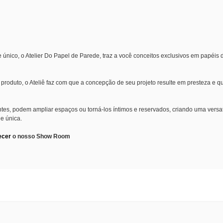
ico, o Atelier Do Papel de Parede, traz a você conceitos exclusivos em papéis 
e produto, o Ateliê faz com que a concepção de seu projeto resulte em presteza e q
ntes, podem ampliar espaços ou torná-los íntimos e reservados, criando uma versa
e única.
ecer
o nosso Show Room