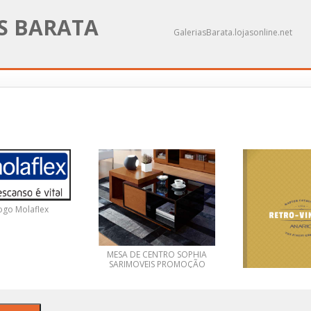
AS BARATA
GaleriasBarata.lojasonline.net
ogo Molaflex
MESA DE CENTRO SOPHIA
SARIMOVEIS PROMOÇÃO
DO MÊS
SOFÁS RETRO