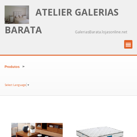
ATELIER GALERIAS
BARATA
GaleriasBarata.lojasonline.net
>
Produtos
Select Language
▼