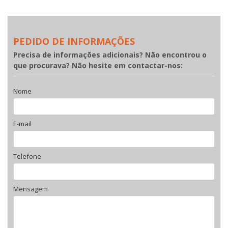
PEDIDO DE INFORMAÇÕES
Precisa de informações adicionais? Não encontrou o
que procurava? Não hesite em contactar-nos:
Nome
E-mail
Telefone
Mensagem