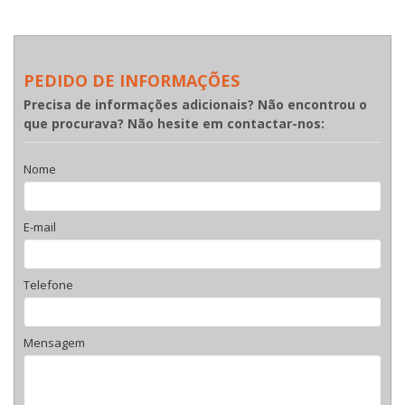
PEDIDO DE INFORMAÇÕES
Precisa de informações adicionais? Não encontrou o
que procurava? Não hesite em contactar-nos:
Nome
E-mail
Telefone
Mensagem