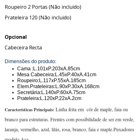
Roupeiro 2 Portas (Não incluido)
Prateleira 120 (Não incluido)
Opcional
Cabeceira Recta
Dimensões do produto:
Cama :L.101xP.203xA.85cm
Mesa Cabeceira:L.45xP.40xA.41cm
Roupeiro:L.117xP.55xA.185cm
Elem.Prateleiras:L.90xP.30xA.168cm
Secretária:L.140xP.60xA.75cm
Prateleira:L.120xP.22xA.2cm
Linha feita em côr de maple, faia ou
Características Principais:
branco para estruturas. Frentes com possibilidade de ser em verde,
laranja, vermelho, azul, lilás, rosa, branco, faia e maple.Puxadores
modelo Asa.