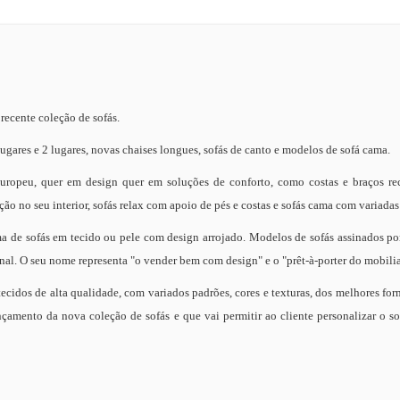
recente coleção de sofás.
gares e 2 lugares, novas chaises longues, sofás de canto e modelos de sofá cama.
uropeu, quer em design quer em soluções de conforto, como costas e braços rec
ção no seu interior, sofás relax com apoio de pés e costas e sofás cama com variada
ma de sofás em tecido ou pele com design arrojado. Modelos de sofás assinados po
onal. O seu nome representa "o vender bem com design" e o "prêt-à-porter do mobilia
ecidos de alta qualidade, com variados padrões, cores e texturas, dos melhores for
amento da nova coleção de sofás e que vai permitir ao cliente personalizar o so