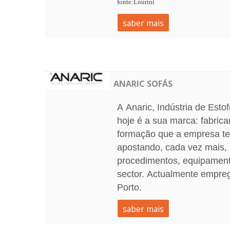
fonte:Lourini
saber mais
ANARIC SOFÁS
A Anaric, Indústria de Est
hoje é a sua marca: fabrica
formação que a empresa tem
apostando, cada vez mais,
procedimentos, equipament
sector. Actualmente empreg
Porto.
saber mais