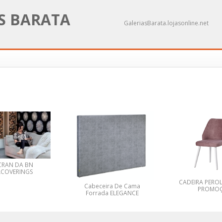
AS BARATA
GaleriasBarata.lojasonline.net
RAN DA BN
COVERINGS
CADEIRA PEROL
Cabeceira De Cama
PROMO
Forrada ELEGANCE
LUSOCOLCHÃO