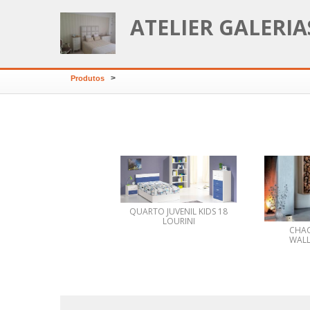
ATELIER GALERI
>
Produtos
QUARTO JUVENIL KIDS 18
LOURINI
CHAC
Berço Convertivel -
WALL
mobel - Mundo Jovem