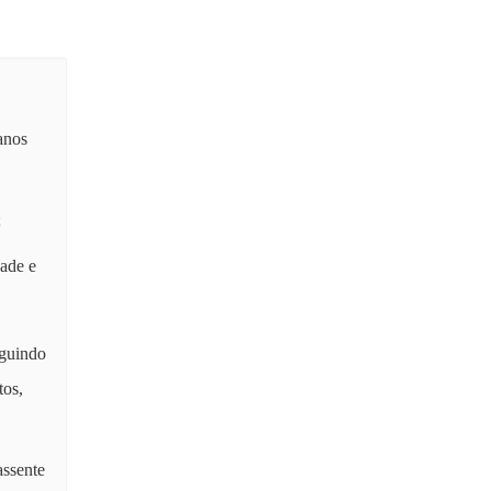
anos
;
ade e
eguindo
tos,
assente