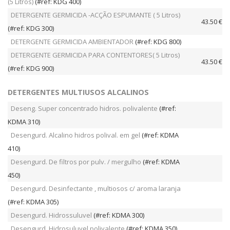
(5 Litros)
(#ref: KDG 400)
DETERGENTE GERMICIDA -ACÇÃO ESPUMANTE ( 5 Litros)
43.50 €
(#ref: KDG 300)
DETERGENTE GERMICIDA AMBIENTADOR
(#ref: KDG 800)
DETERGENTE GERMICIDA PARA CONTENTORES( 5 Litros)
43.50 €
(#ref: KDG 900)
DETERGENTES MULTIUSOS ALCALINOS
Deseng. Super concentrado hidros. polivalente
(#ref:
KDMA 310)
Desengurd. Alcalino hidros polival. em gel
(#ref: KDMA
410)
Desengurd. De filtros por pulv. / mergulho
(#ref: KDMA
450)
Desengurd. Desinfectante , multiosos c/ aroma laranja
(#ref: KDMA 305)
Desengurd. Hidrossuluvel
(#ref: KDMA 300)
Desengurd. Hidrosuluvel polivalente
(#ref: KDMA 350)