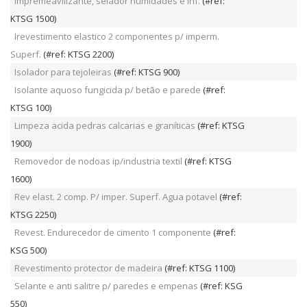
Impremeavilizante, selador humidades e inf.
(#ref:
KTSG 1500)
Irevestimento elastico 2 componentes p/ imperm.
Superf.
(#ref: KTSG 2200)
Isolador para tejoleiras
(#ref: KTSG 900)
Isolante aquoso fungicida p/ betão e parede
(#ref:
KTSG 100)
Limpeza acida pedras calcarias e graníticas
(#ref: KTSG
1900)
Removedor de nodoas ip/industria textil
(#ref: KTSG
1600)
Rev elast. 2 comp. P/ imper. Superf. Agua potavel
(#ref:
KTSG 2250)
Revest. Endurecedor de cimento 1 componente
(#ref:
KSG 500)
Revestimento protector de madeira
(#ref: KTSG 1100)
Selante e anti salitre p/ paredes e empenas
(#ref: KSG
550)