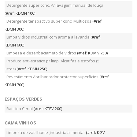
Detergente super conc. P/ lavagem manual de louça
(#ref: KDMN 100)
Detergente tensoactivo super conc. Multiosos
(#ref:
KDMN 300)
Limpa vidros industrial com aroma a lavanda
(#ref:
KDMN 600)
Limpeza e desenbaciameto de vidros
(#ref: KDMN 750)
Produto anti-estatico p/ limp. Alcatifas e estofos (5
Litros)
(#ref: KDMN 250)
Revestimento Abrilhantador protector superficies
(#ref:
KDMN 700)
ESPAÇOS VERDES
Raticida Cerial
(#ref: KTEV 200)
GAMA VINHOS
Limpeza de vasilhame ,industria alimentar
(#ref: KGV