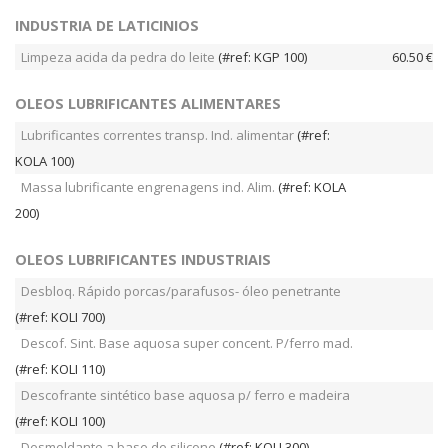
INDUSTRIA DE LATICINIOS
Limpeza acida da pedra do leite
(#ref: KGP 100)
60.50 €
OLEOS LUBRIFICANTES ALIMENTARES
Lubrificantes correntes transp. Ind. alimentar
(#ref:
KOLA 100)
Massa lubrificante engrenagens ind. Alim.
(#ref: KOLA
200)
OLEOS LUBRIFICANTES INDUSTRIAIS
Desbloq. Rápido porcas/parafusos- óleo penetrante
(#ref: KOLI 700)
Descof. Sint. Base aquosa super concent. P/ferro mad.
(#ref: KOLI 110)
Descofrante sintético base aquosa p/ ferro e madeira
(#ref: KOLI 100)
Desmoldante a base de silicone
(#ref: KOLI 300)