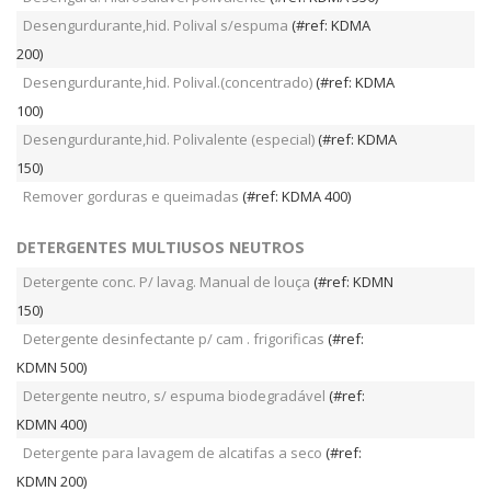
Desengurdurante,hid. Polival s/espuma
(#ref: KDMA
200)
Desengurdurante,hid. Polival.(concentrado)
(#ref: KDMA
100)
Desengurdurante,hid. Polivalente (especial)
(#ref: KDMA
150)
Remover gorduras e queimadas
(#ref: KDMA 400)
DETERGENTES MULTIUSOS NEUTROS
Detergente conc. P/ lavag. Manual de louça
(#ref: KDMN
150)
Detergente desinfectante p/ cam . frigorificas
(#ref:
KDMN 500)
Detergente neutro, s/ espuma biodegradável
(#ref:
KDMN 400)
Detergente para lavagem de alcatifas a seco
(#ref:
KDMN 200)