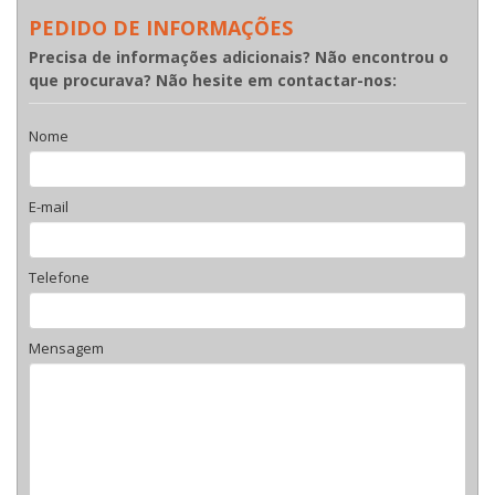
PEDIDO DE INFORMAÇÕES
Precisa de informações adicionais? Não encontrou o
que procurava? Não hesite em contactar-nos:
Nome
E-mail
Telefone
Mensagem