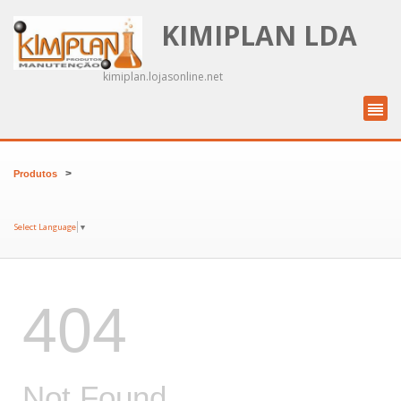
KIMIPLAN LDA
kimiplan.lojasonline.net
>
Produtos
Select Language
▼