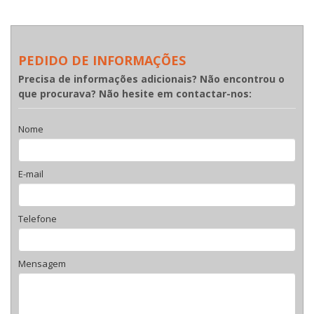
PEDIDO DE INFORMAÇÕES
Precisa de informações adicionais? Não encontrou o
que procurava? Não hesite em contactar-nos:
Nome
E-mail
Telefone
Mensagem