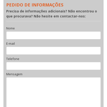
PEDIDO DE INFORMAÇÕES
Precisa de informações adicionais? Não encontrou o
que procurava? Não hesite em contactar-nos:
Nome
E-mail
Telefone
Mensagem