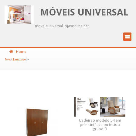
MÓVEIS UNIVERSAL
moveisuniversal.lojasonline.net
Home
Select Language
▼
ão modelo 54 em
ntética ou tecido
grupo B