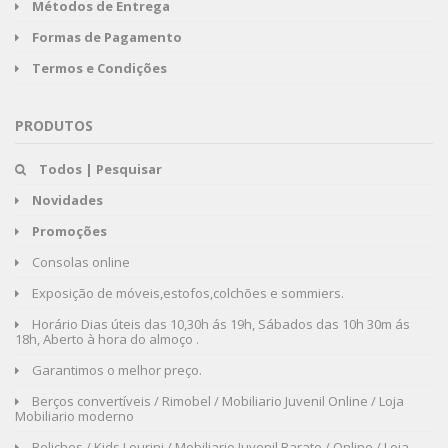
Métodos de Entrega
Formas de Pagamento
Termos e Condições
PRODUTOS
Todos | Pesquisar
Novidades
Promoções
Consolas online
Exposição de móveis,estofos,colchões e sommiers.
Horário Dias úteis das 10,30h ás 19h, Sábados das 10h 30m ás
18h, Aberto à hora do almoço .
Garantimos o melhor preço.
Berços convertíveis / Rimobel / Mobiliario Juvenil Online / Loja
Mobiliario moderno
Beliches / Kids Lourini / Mobiliario Juvenil Barato / Online / Loja