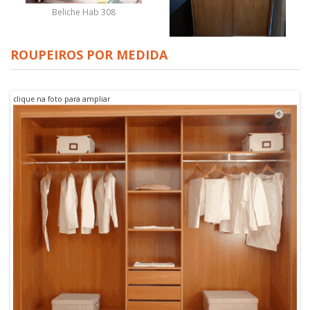
Beliche Hab 308
ROUPEIROS POR MEDIDA
Roupeiro em pinho mel c/
portas de correr em
clique na foto para ampliar
exposição na loja