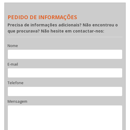
PEDIDO DE INFORMAÇÕES
Precisa de informações adicionais? Não encontrou o
que procurava? Não hesite em contactar-nos:
Nome
E-mail
Telefone
Mensagem