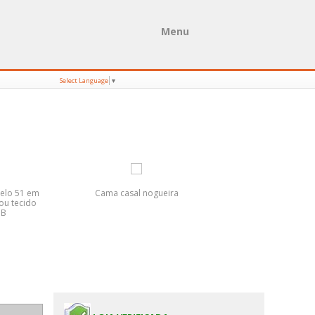
Menu
Select Language
▼
elo 51 em
Cama casal nogueira
Móveis de cozinha
 ou tecido
Medida
 B