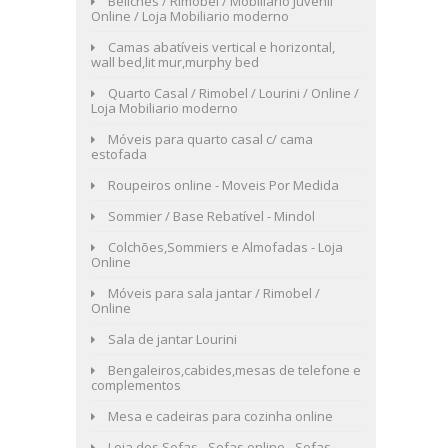
Beliches / Rimobel / Mobiliario Juvenil
Online / Loja Mobiliario moderno
Camas abatíveis vertical e horizontal,
wall bed,lit mur,murphy bed
Quarto Casal / Rimobel / Lourini / Online /
Loja Mobiliario moderno
Móveis para quarto casal c/ cama
estofada
Roupeiros online - Moveis Por Medida
Sommier / Base Rebatível - Mindol
Colchões,Sommiers e Almofadas - Loja
Online
Móveis para sala jantar / Rimobel /
Online
Sala de jantar Lourini
Bengaleiros,cabides,mesas de telefone e
complementos
Mesa e cadeiras para cozinha online
Loja dos Sofas - Sofas online - Sofas