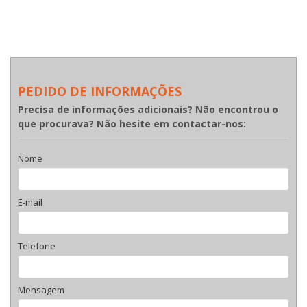
PEDIDO DE INFORMAÇÕES
Precisa de informações adicionais? Não encontrou o
que procurava? Não hesite em contactar-nos:
Nome
E-mail
Telefone
Mensagem