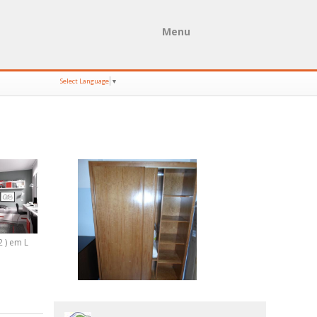
Menu
Select Language
▼
 ) em L
Quarto juvenil