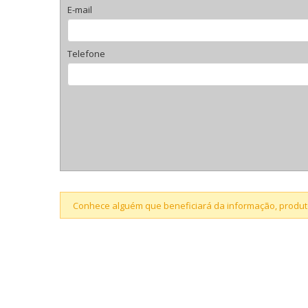
E-mail
Telefone
Conhece alguém que beneficiará da informação, produto