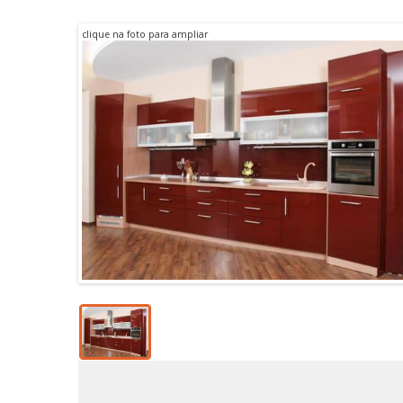
veis de cozinha por
medida
clique na foto para ampliar