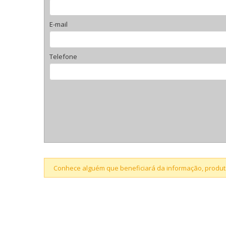
E-mail
Telefone
Conhece alguém que beneficiará da informação, produto