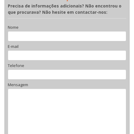
Precisa de informações adicionais? Não encontrou o
que procurava? Não hesite em contactar-nos:
Nome
E-mail
Telefone
Mensagem