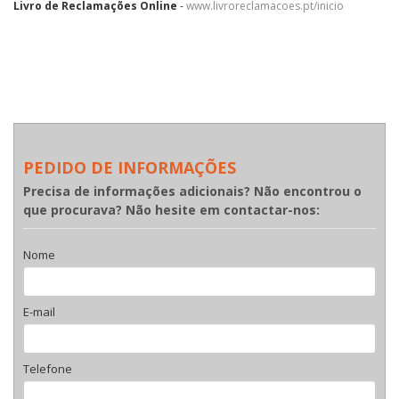
Livro de Reclamações Online
-
www.livroreclamacoes.pt/inicio
PEDIDO DE INFORMAÇÕES
Precisa de informações adicionais? Não encontrou o
que procurava? Não hesite em contactar-nos:
Nome
E-mail
Telefone