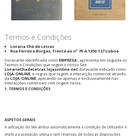
Termos e Condições
ANTOLOGIA BREVE -
Os Primitivos Portugueses
EUGÉNIO DE ANDRADE
1450-1550
Livraria Chá de Letras
Rua Ferreira Borges, frente ao nº 70-A 1350-127 Lisboa
Doravante identificada como
EMPRESA
, apresenta em seguida os
Termos e Condições que regem o nosso Site
LivrariaChadeLetras.lojasonline.net
doravante indicado como
LOJA-ONLINE
, e regras que regem a interacção comercial através
da
LOJA-ONLINE
, aplicando-se apenas e exclusivamente nas
interacções comerciais com origem nesta.
1. TERMOS E CONDIÇÕES
ASPETOS GERAIS
A utilização do Site atribui automaticamente a condição de Utilizador e
implica a aceitação, plena e sem reservas, de todas as disposições