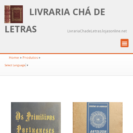
LIVRARIA CHÁ DE
LETRAS
LivrariaChadeLetras.lojasonline.net
»
»
Home
Produtos
Select Language
▼