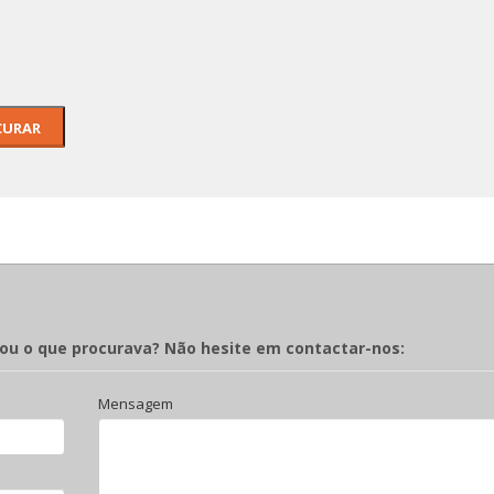
MEMÓRIAS DE
ÁFRICA - MA
e da Guerra
LANCAS
rou o que procurava? Não hesite em contactar-nos:
Mensagem