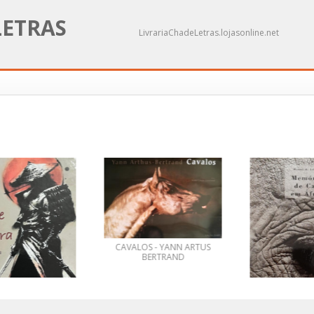
LETRAS
LivrariaChadeLetras.lojasonline.net
CAVALOS - YANN ARTUS
BERTRAND