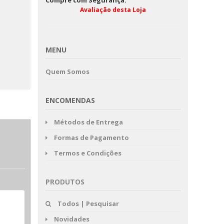
Compre com Segurança:
POESIA - EUGÉNIO
O Mundo Ri
Avaliação desta Loja
 CAÇA EM
ANDRADE
NUEL DE
TRE
MENU
Quem Somos
ENCOMENDAS
Métodos de Entrega
Formas de Pagamento
Termos e Condições
PRODUTOS
Todos | Pesquisar
Novidades