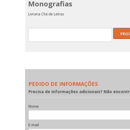
Monografias
A BAIXELA de Sua
jestade Fidelíssima
LISBOA - COMPILAÇÃO E
A Art
ESTUDO POR ALFREDO
Livraria Chá de Letras
MESQUITA COM
QUATROCENTAS
GRAVURAS
PEDIDO DE INFORMAÇÕES
Precisa de informações adicionais? Não encont
Nome
E-mail