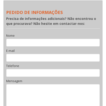
PEDIDO DE INFORMAÇÕES
Precisa de informações adicionais? Não encontrou o
que procurava? Não hesite em contactar-nos:
Nome
E-mail
Telefone
Mensagem