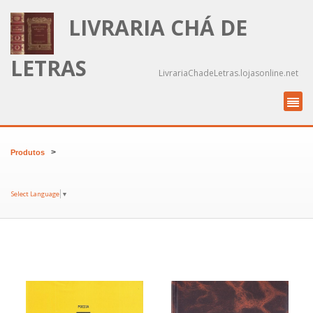
LIVRARIA CHÁ DE
LETRAS
LivrariaChadeLetras.lojasonline.net
>
Produtos
Select Language
▼