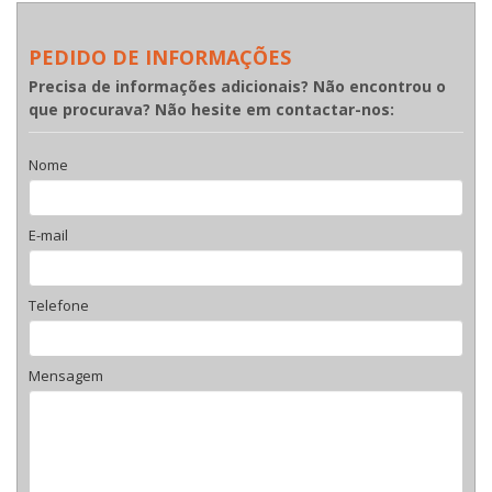
PEDIDO DE INFORMAÇÕES
Precisa de informações adicionais? Não encontrou o
que procurava? Não hesite em contactar-nos:
Nome
E-mail
Telefone
Mensagem