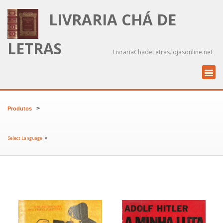
LIVRARIA CHÁ DE
LETRAS
LivrariaChadeLetras.lojasonline.net
>
Produtos
Select Language
▼