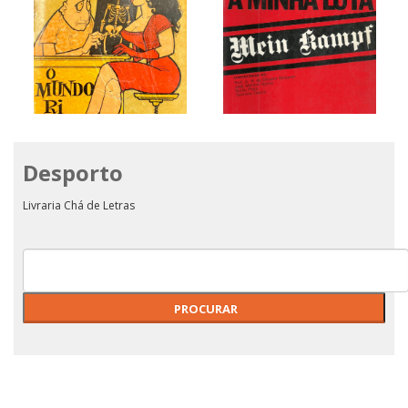
Desporto
O Mundo Ri
A MINHA LUTA
Livraria Chá de Letras