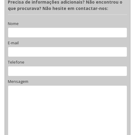
Precisa de informações adicionais? Não encontrou o
que procurava? Não hesite em contactar-nos:
Nome
E-mail
Telefone
Mensagem