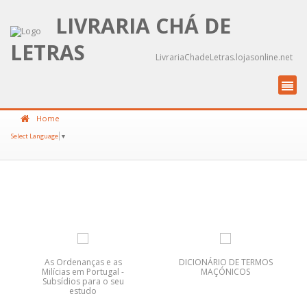
LIVRARIA CHÁ DE
LETRAS
LivrariaChadeLetras.lojasonline.net
Home
Select Language
▼
As Ordenanças e as
DICIONÁRIO DE TERMOS
Milícias em Portugal -
MAÇÓNICOS
Subsídios para o seu
estudo