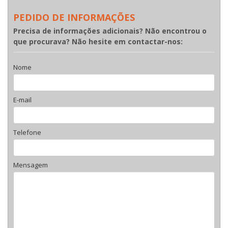
PEDIDO DE INFORMAÇÕES
Precisa de informações adicionais? Não encontrou o
que procurava? Não hesite em contactar-nos:
Nome
E-mail
Telefone
Mensagem