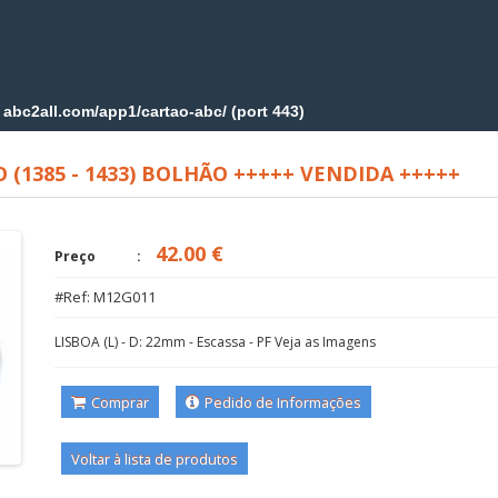
DO (1385 - 1433) BOLHÃO +++++ VENDIDA +++++
42.00 €
Preço
#Ref: M12G011
LISBOA (L) - D: 22mm - Escassa - PF Veja as Imagens
Comprar
Pedido de Informações
Voltar à lista de produtos