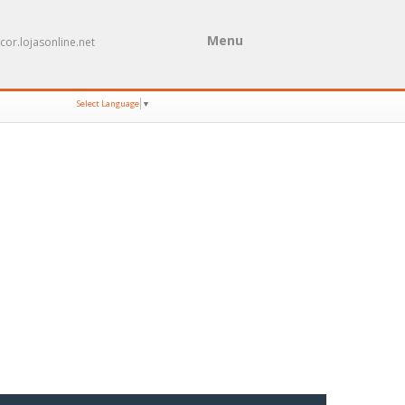
Menu
cor.lojasonline.net
Select Language
▼