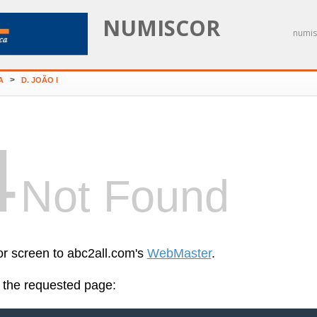
NUMISCOR
numis
>
A
D. JOÃO I