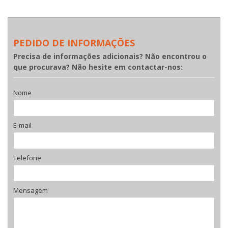
PEDIDO DE INFORMAÇÕES
Precisa de informações adicionais? Não encontrou o
que procurava? Não hesite em contactar-nos:
Nome
E-mail
Telefone
Mensagem