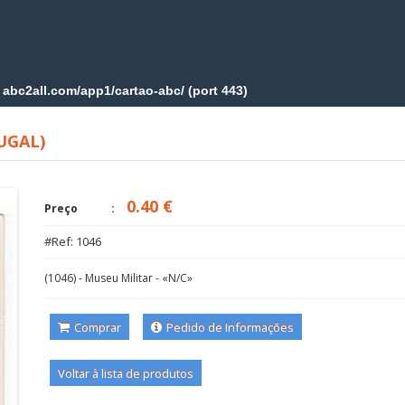
UGAL)
0.40 €
Preço
#Ref: 1046
(1046) - Museu Militar - «N/C»
Comprar
Pedido de Informações
Voltar à lista de produtos