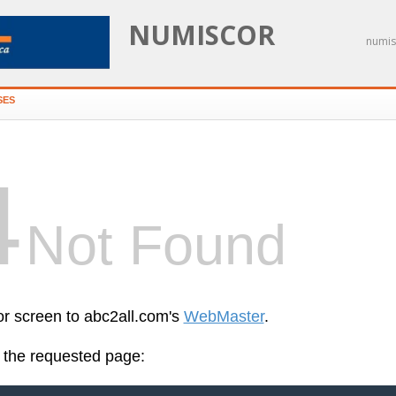
NUMISCOR
numis
SES