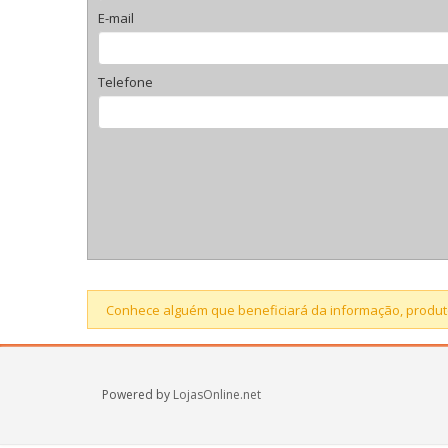
E-mail
Telefone
Conhece alguém que beneficiará da informação, produto
Powered by
LojasOnline.net