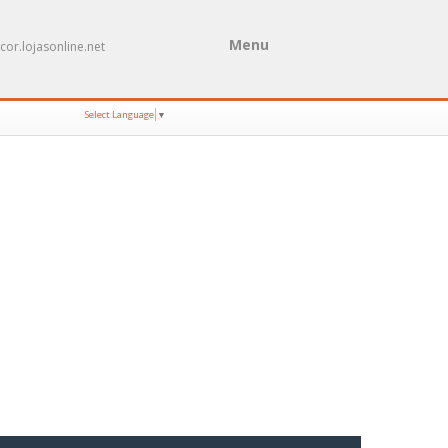
Menu
cor.lojasonline.net
Select Language
▼