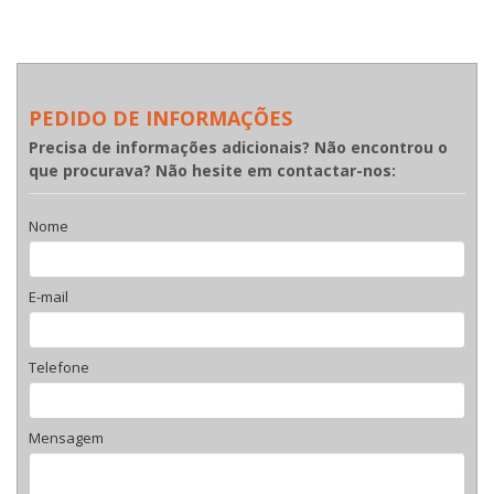
PEDIDO DE INFORMAÇÕES
Precisa de informações adicionais? Não encontrou o
que procurava? Não hesite em contactar-nos:
Nome
E-mail
Telefone
Mensagem