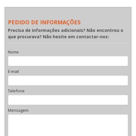
PEDIDO DE INFORMAÇÕES
Precisa de informações adicionais? Não encontrou o
que procurava? Não hesite em contactar-nos:
Nome
E-mail
Telefone
Mensagem