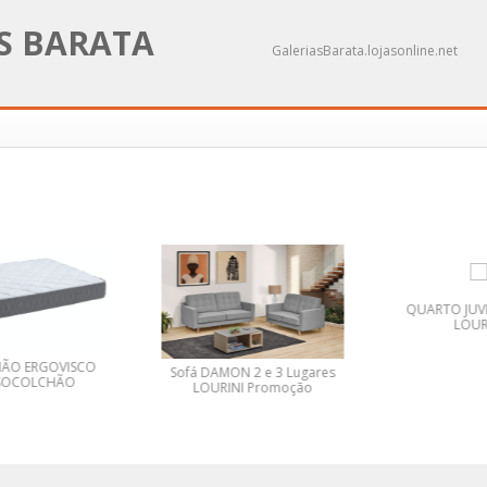
AS BARATA
GaleriasBarata.lojasonline.net
QUARTO JUVEN
LOURI
O ERGOVISCO
Sofá DAMON 2 e 3 Lugares
OCOLCHÃO
LOURINI Promoção