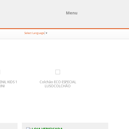
Menu
Select Language
▼
IL KIDS 1
Colchão ECO ESPECIAL
CADEIRA VIENA LOU
NI
LUSOCOLCHÃO
PROMOÇÃO