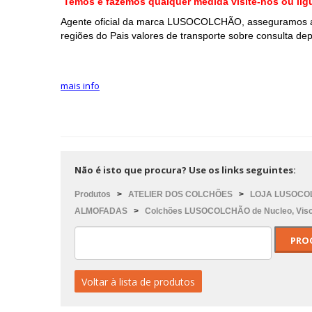
Temos e fazemos qualquer medida visite-nos ou li
Agente oficial da marca LUSOCOLCHÃO, asseguramos a 
regiões do Pais valores de transporte sobre consulta 
mais info
Não é isto que procura? Use os links seguintes:
Produtos
>
ATELIER DOS COLCHÕES
>
LOJA LUSOCOL
ALMOFADAS
>
Colchões LUSOCOLCHÃO de Nucleo, Visc
Voltar à lista de produtos