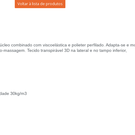
Voltar à lista de produtos
o combinado com viscoelástica e polieter perfilado. Adapta-se e m
-massagem. Tecido transpirável 3D na lateral e no tampo inferior,
idade 30kg/m3