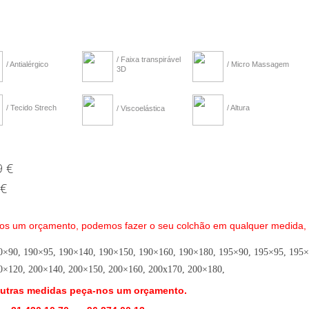
/ Faixa transpirável
/ Antialérgico
/ Micro Massagem
3D
/ Tecido Strech
/ Altura
/ Viscoelástica
9 €
 €
-nos um orçamento, podemos fazer o seu colchão em qualquer medida,
0×90, 190×95, 190×140, 190×150, 190×160, 190×180, 195×90, 195×95, 195×
0×120, 200×140, 200×150, 200×160, 200x170, 200×180,
outras medidas peça-nos um orçamento.