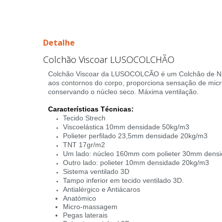
Detalhe
Colchão Viscoar LUSOCOLCHÃO
Colchão Viscoar da LUSOCOLCÃO é um Colchão de Núcle
aos contornos do corpo, proporciona sensação de micro
conservando o núcleo seco. Máxima ventilação.
Características Técnicas:
Tecido Strech
Viscoelástica 10mm densidade 50kg/m3
Polieter perfilado 23,5mm densidade 20kg/m3
TNT 17gr/m2
Um lado: núcleo 160mm com polieter 30mm dens
Outro lado: polieter 10mm densidade 20kg/m3
Sistema ventilado 3D
Tampo inferior em tecido ventilado 3D.
Antialérgico e Antiácaros
Anatómico
Micro-massagem
Pegas laterais