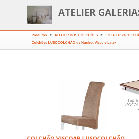
ATELIER GALERI
>
>
Produtos
ATELIER DOS COLCHÕES
LOJA LUSOCOLCHÃ
Colchões LUSOCOLCHÃO de Nucleo, Visco e Latex
Tapi 
LUSOCOLC
OLCHÃO ERGOVISCO
LUSOCOLCHÃO
COLCHÃO VISCOAR LUSOCOLCHÃO