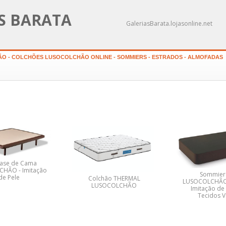
AS BARATA
GaleriasBarata.lojasonline.net
O - COLCHÕES LUSOCOLCHÃO ONLINE - SOMMIERS - ESTRADOS - ALMOFADAS
Base de Cama
HÃO - Imitação
Sommier 
de Pele
Colchão THERMAL
LUSOCOLCHÃO 
LUSOCOLCHÃO
Imitação de
Tecidos V