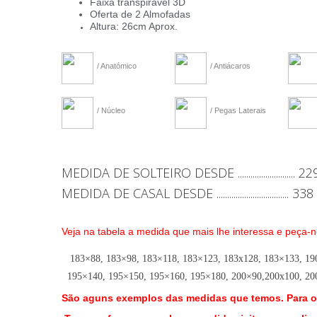
Faixa transpirável 3D
Oferta de 2 Almofadas
Altura: 26cm Aprox.
/ Anatómico
/ Antiácaros
/ Núcleo
/ Pegas Laterais
MEDIDA DE SOLTEIRO DESDE ........................... 22
MEDIDA DE CASAL DESDE .................................. 338
Veja na tabela a medida que mais lhe interessa e peça
183×88, 183×98, 183×118, 183×123, 183x128, 183×133, 19
195×140, 195×150, 195×160, 195×180, 200×90,200x100, 20
São aguns exemplos das medidas que temos. Para 