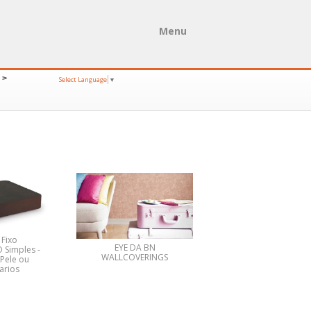
Menu
>
Select Language
▼
Fixo
EYE DA BN
Simples -
WALLCOVERINGS
 Pele ou
arios
CADEIRA VIENA LOU
PROMOÇÃO