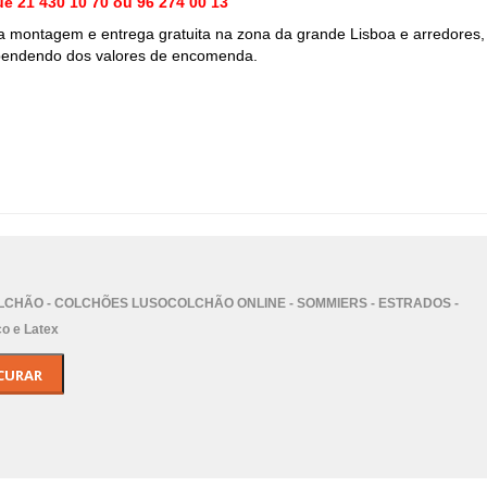
gue
21 430 10 70 ou 96 274 00 13
montagem e entrega gratuita na zona da grande Lisboa e arredores
,
dependendo dos valores de encomenda.
CHÃO - COLCHÕES LUSOCOLCHÃO ONLINE - SOMMIERS - ESTRADOS -
o e Latex