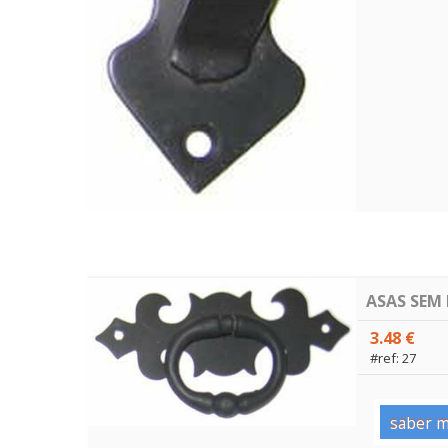
ASAS SEM
3.48 €
#ref: 27
saber m