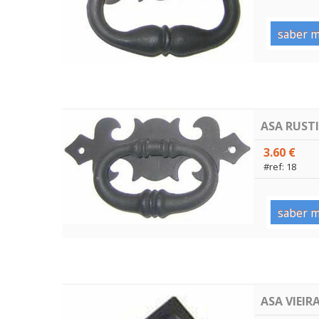
saber m
ASA RUST
3.60 €
#ref: 18
saber m
ASA VIEIR