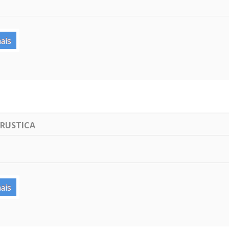
ais
 RUSTICA
ais