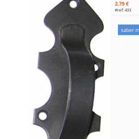
2.79 €
#ref: 433
saber m