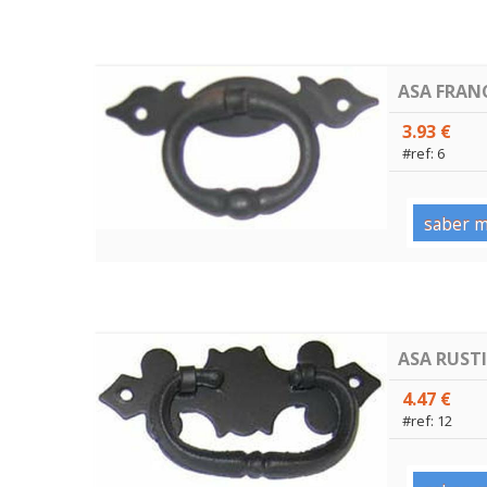
ASA FRAN
3.93 €
#ref: 6
saber m
ASA RUST
4.47 €
#ref: 12