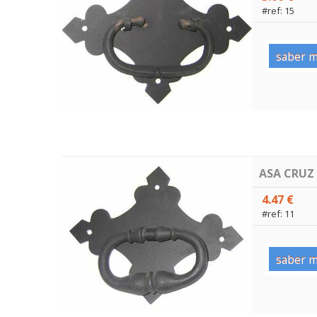
#ref: 15
saber m
ASA CRUZ
4.47 €
#ref: 11
saber m