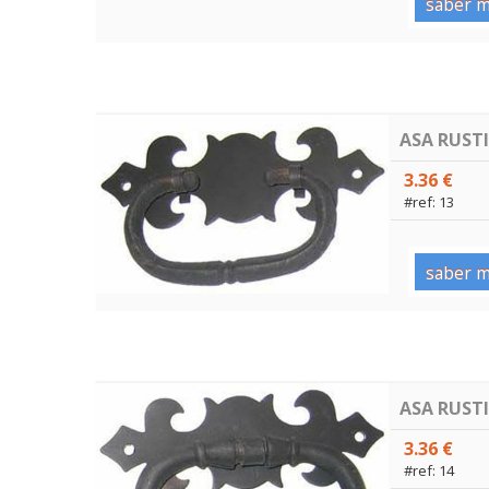
saber m
ASA RUST
3.36 €
#ref: 13
saber m
ASA RUST
3.36 €
#ref: 14