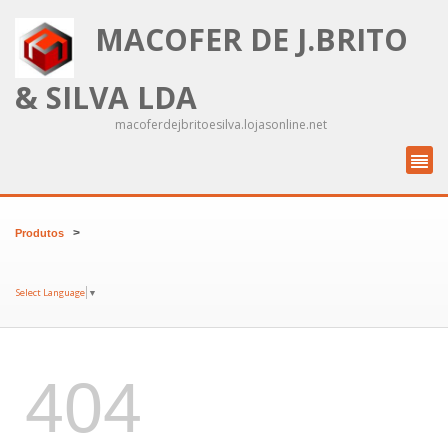
MACOFER DE J.BRITO
& SILVA LDA
macoferdejbritoesilva.lojasonline.net
>
Produtos
Select Language
▼