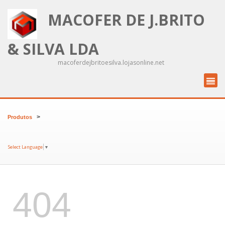
MACOFER DE J.BRITO
& SILVA LDA
macoferdejbritoesilva.lojasonline.net
>
Produtos
Select Language
▼