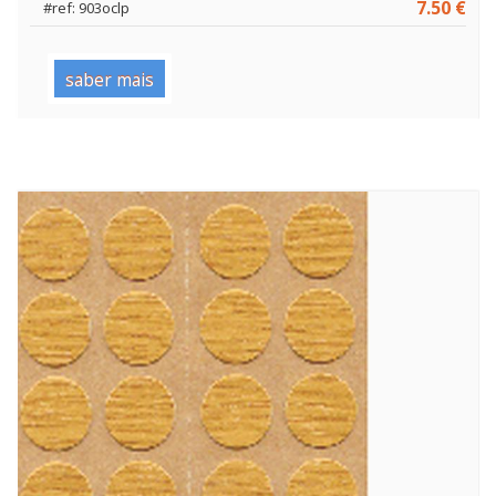
7.50 €
#ref: 903oclp
saber mais