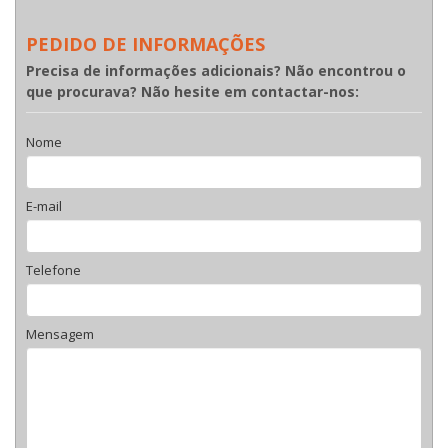
PEDIDO DE INFORMAÇÕES
Precisa de informações adicionais? Não encontrou o
que procurava? Não hesite em contactar-nos:
Nome
E-mail
Telefone
Mensagem