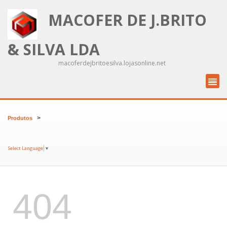
MACOFER DE J.BRITO
& SILVA LDA
macoferdejbritoesilva.lojasonline.net
>
Produtos
Select Language
▼