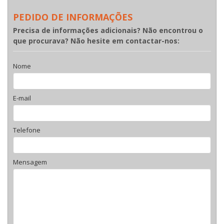
PEDIDO DE INFORMAÇÕES
Precisa de informações adicionais? Não encontrou o
que procurava? Não hesite em contactar-nos:
Nome
E-mail
Telefone
Mensagem