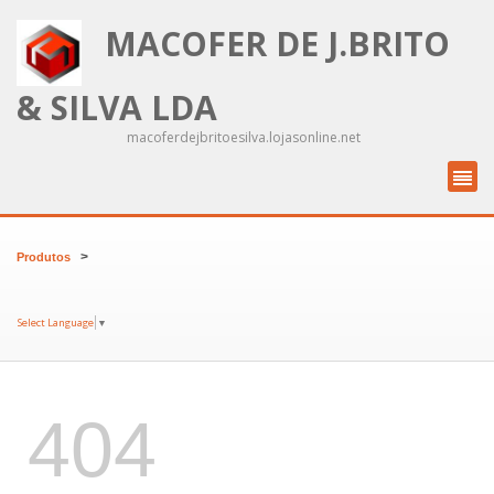
MACOFER DE J.BRITO
& SILVA LDA
macoferdejbritoesilva.lojasonline.net
>
Produtos
Select Language
▼