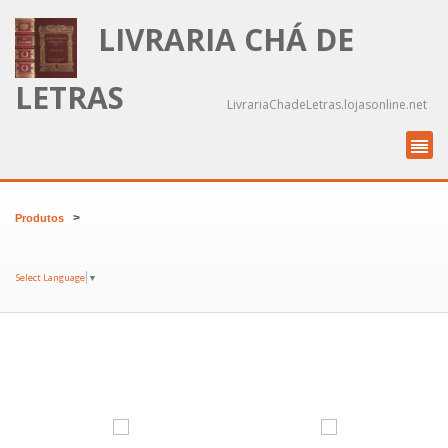
LIVRARIA CHÁ DE
LETRAS
LivrariaChadeLetras.lojasonline.net
>
Produtos
Select Language
▼