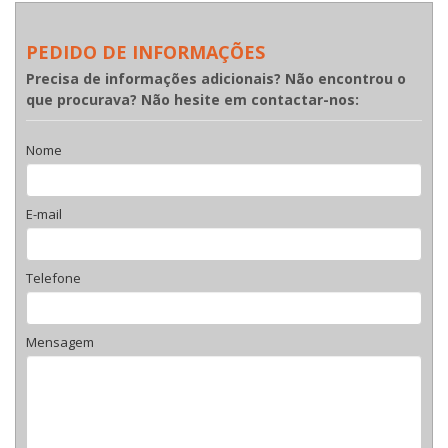
PEDIDO DE INFORMAÇÕES
Precisa de informações adicionais? Não encontrou o
que procurava? Não hesite em contactar-nos:
Nome
E-mail
Telefone
Mensagem