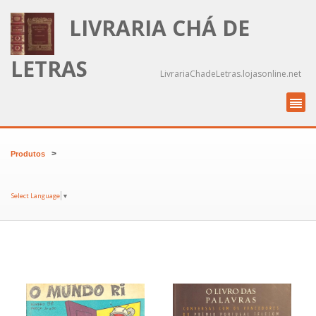
LIVRARIA CHÁ DE
LETRAS
LivrariaChadeLetras.lojasonline.net
>
Produtos
Select Language
▼