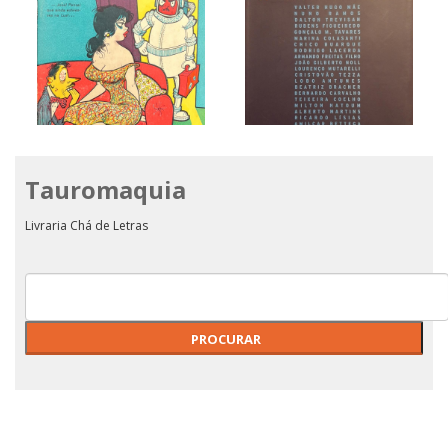
Tauromaquia
O Mundo Ri
O LIVRO DAS PALAVRAS
Livraria Chá de Letras