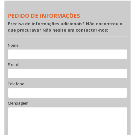
PEDIDO DE INFORMAÇÕES
Precisa de informações adicionais? Não encontrou o
que procurava? Não hesite em contactar-nos:
Nome
E-mail
Telefone
Mensagem