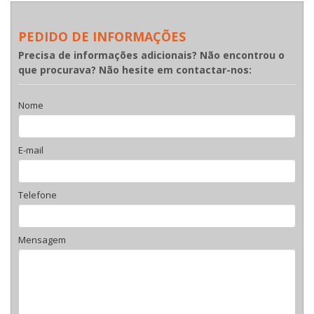
PEDIDO DE INFORMAÇÕES
Precisa de informações adicionais? Não encontrou o
que procurava? Não hesite em contactar-nos:
Nome
E-mail
Telefone
Mensagem