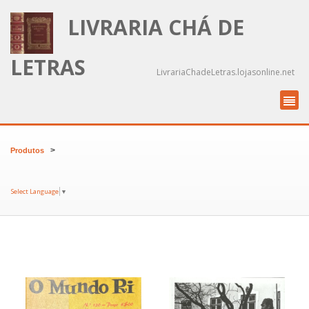
LIVRARIA CHÁ DE
LETRAS
LivrariaChadeLetras.lojasonline.net
>
Produtos
Select Language
▼