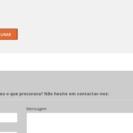
Marginálias de Ramón
Gómez De La Serna -
Mundo Ri
Desenhos De Almada
O Príncipe D
Colecção M
rou o que procurava? Não hesite em contactar-nos:
Mensagem