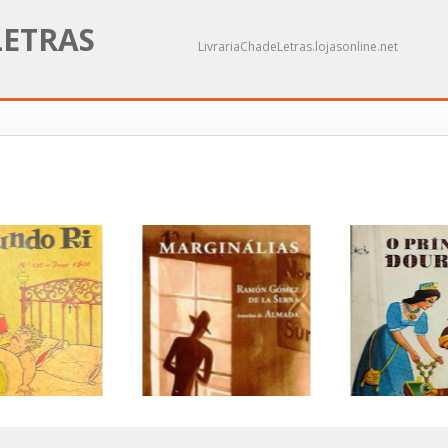
LETRAS
LivrariaChadeLetras.lojasonline.net