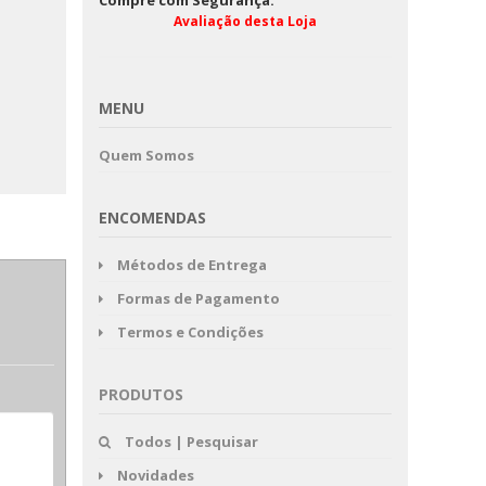
Compre com Segurança:
Avaliação desta Loja
OS 50 ANOS DO COLISEU
ourado -
DOS RECREIOS
anecas
Memorial do Conven
José Saramago 198
Edição
MENU
Quem Somos
ENCOMENDAS
Métodos de Entrega
Formas de Pagamento
Termos e Condições
PRODUTOS
Todos | Pesquisar
Novidades