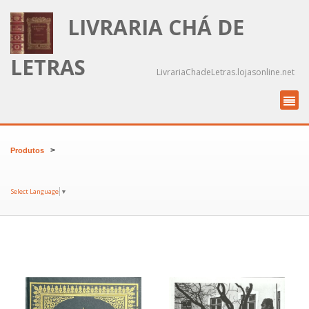
LIVRARIA CHÁ DE
LETRAS
LivrariaChadeLetras.lojasonline.net
>
Produtos
Select Language
▼