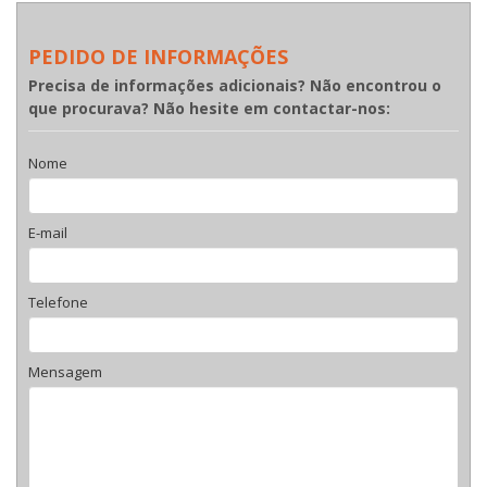
PEDIDO DE INFORMAÇÕES
Precisa de informações adicionais? Não encontrou o
que procurava? Não hesite em contactar-nos:
Nome
E-mail
Telefone
Mensagem