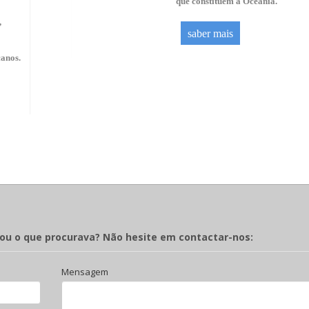
que constituem a Oceania.
,
saber mais
canos.
rou o que procurava? Não hesite em contactar-nos:
Mensagem