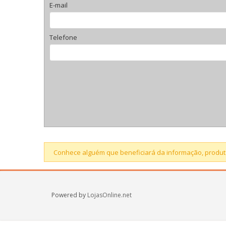
E-mail
Telefone
Conhece alguém que beneficiará da informação, produto
Powered by
LojasOnline.net