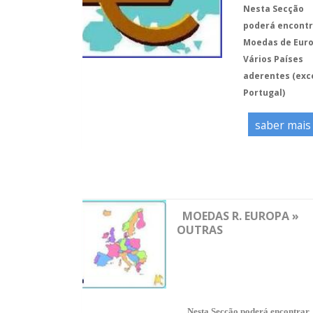
Nesta Secção
poderá encontr
Moedas de Euro
Vários Países
aderentes (exc
Portugal)
saber mais
MOEDAS R. EUROPA »
OUTRAS
*
Nesta Secção poderá encontrar