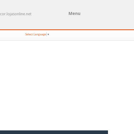
Menu
cor.lojasonline.net
Select Language
▼