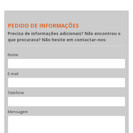
PEDIDO DE INFORMAÇÕES
Precisa de informações adicionais? Não encontrou o
que procurava? Não hesite em contactar-nos:
Nome
E-mail
Telefone
Mensagem