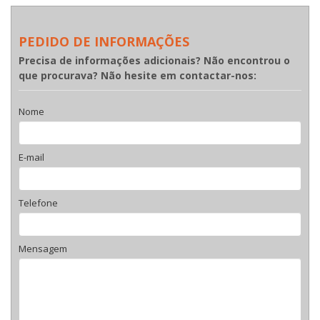
PEDIDO DE INFORMAÇÕES
Precisa de informações adicionais? Não encontrou o
que procurava? Não hesite em contactar-nos:
Nome
E-mail
Telefone
Mensagem