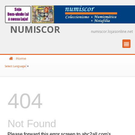
NUMISCOR
numiscor.lojasonline.net
Home
Select Language
▼