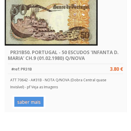
PR31B50. PORTUGAL - 50 ESCUDOS 'INFANTA D.
MARIA' CH.9 (01.02.1980) Q/NOVA
3.80 €
#ref: PR31B
ATT 70642 - A#31B - NOTA Q/NOVA (Dobra Central quase
Invisível) - pf Veja as Imagens
saber mais