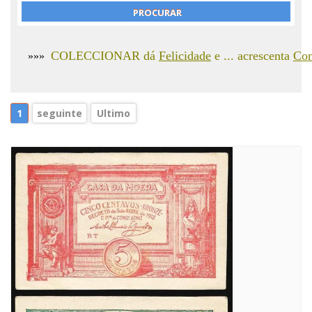
COLECCIONAR dá
Felicidade
e ... acrescenta
Con
»»»
1
seguinte
Ultimo