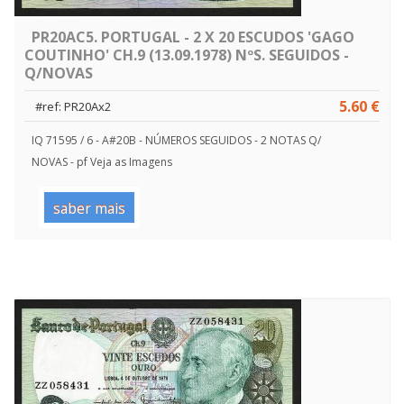
PR20AC5. PORTUGAL - 2 X 20 ESCUDOS 'GAGO
COUTINHO' CH.9 (13.09.1978) NºS. SEGUIDOS -
Q/NOVAS
5.60 €
#ref: PR20Ax2
IQ 71595 / 6 - A#20B - NÚMEROS SEGUIDOS - 2 NOTAS Q/
NOVAS - pf Veja as Imagens
saber mais