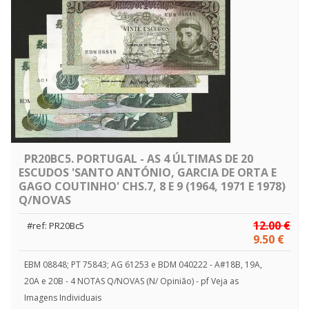
PR20BC5. PORTUGAL - AS 4 ÚLTIMAS DE 20
ESCUDOS 'SANTO ANTÓNIO, GARCIA DE ORTA E
GAGO COUTINHO' CHS.7, 8 E 9 (1964, 1971 E 1978)
Q/NOVAS
12.00 €
#ref: PR20Bc5
9.50 €
EBM 08848; PT 75843; AG 61253 e BDM 040222 - A#18B, 19A,
20A e 20B - 4 NOTAS Q/NOVAS (N/ Opinião) - pf Veja as
Imagens Individuais