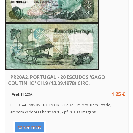
PR20A2. PORTUGAL - 20 ESCUDOS 'GAGO
COUTINHO' CH.9 (13.09.1978) CIRC.
1.25 €
#ref: PR20A
BF 30344 - A#20A - NOTA CIRCULADA (Em Mto. Bom Estado,
embora c/ dobras horiz./vert.) - pf Veja as Imagens
saber mais