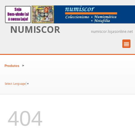
NUMISCOR
numiscor.lojasonline.net
>
Produtos
Select Language
▼