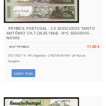
PR18BC6. PORTUGAL - 2 X 20 ESCUDOS 'SANTO
ANTÓNIO' CH.7 (26.05.1964) - NºS. SEGUIDOS -
NOVAS
11.00 €
#ref: PR18Bc6
DTJ 73527 / 8 - Nºs Seguidos - 2 NOTAS NOVAS - pf Veja as
Imagens
saber mais