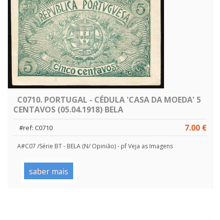
C0710. PORTUGAL - CÉDULA 'CASA DA MOEDA' 5
CENTAVOS (05.04.1918) BELA
7.00 €
#ref: C0710
A#C07 /Série BT - BELA (N/ Opinião) - pf Veja as Imagens
saber mais