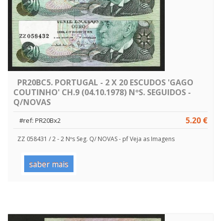
PR20BC5. PORTUGAL - 2 X 20 ESCUDOS 'GAGO
COUTINHO' CH.9 (04.10.1978) NºS. SEGUIDOS -
Q/NOVAS
5.20 €
#ref: PR20Bx2
ZZ 058431 / 2 - 2 Nºs Seg. Q/ NOVAS - pf Veja as Imagens
saber mais