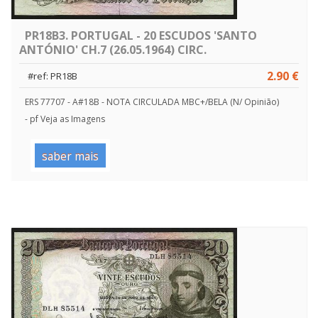
PR18B3. PORTUGAL - 20 ESCUDOS 'SANTO
ANTÓNIO' CH.7 (26.05.1964) CIRC.
2.90 €
#ref: PR18B
ERS 77707 - A#18B - NOTA CIRCULADA MBC+/BELA (N/ Opinião)
- pf Veja as Imagens
saber mais