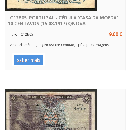
C12B05. PORTUGAL - CÉDULA 'CASA DA MOEDA'
10 CENTAVOS (15.08.1917) QNOVA
9.00 €
#ref: C12b05
A#C12b /Série Q - Q/NOVA (N/ Opinião) - pf Veja as Imagens
saber mais