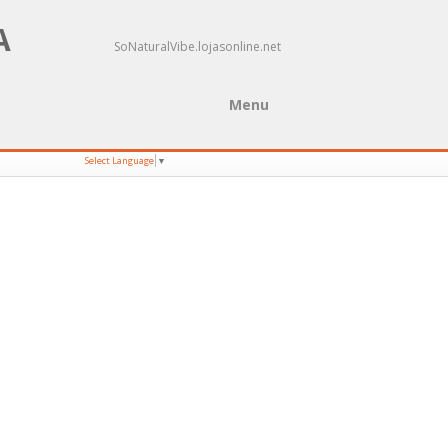
A
SoNaturalVibe.lojasonline.net
Menu
Select Language
▼