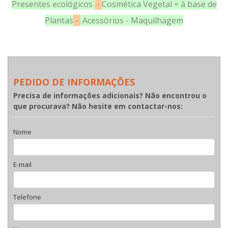
Presentes ecológicos
-
Cosmética Vegetal = à base de
Plantas
-
Acessórios - Maquilhagem
PEDIDO DE INFORMAÇÕES
Precisa de informações adicionais? Não encontrou o
que procurava? Não hesite em contactar-nos:
Nome
E-mail
Telefone