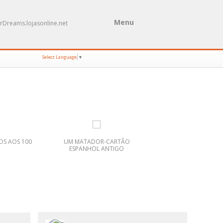
Menu
rDreams.lojasonline.net
Select Language
▼
OS AOS 100
UM MATADOR-CARTÃO
folha
ESPANHOL ANTIGO