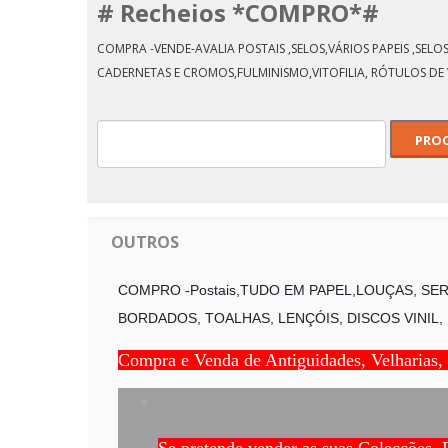
# Recheios *COMPRO*#
COMPRA -VENDE-AVALIA POSTAIS ,SELOS,VÁRIOS PAPEIS ,SE
CADERNETAS E CROMOS,FULMINISMO,VITOFILIA, RÓTULOS DE 
OUTROS
COMPRO -Postais,TUDO EM PAPEL,LOUÇAS, SERV
BORDADOS, TOALHAS, LENÇÓIS, DISCOS VINIL, 
Compra e Venda de Antiguidades, Velharias,
Se pretende vender as suas Colecções, 