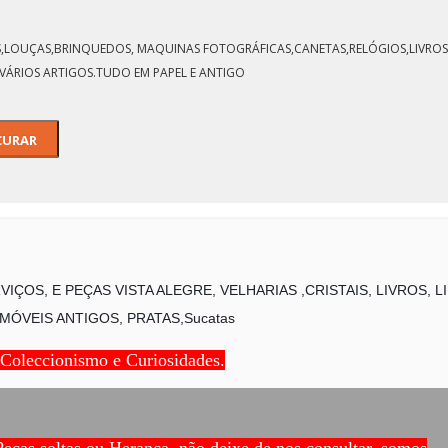
LOS,LOUÇAS,BRINQUEDOS, MAQUINAS FOTOGRÁFICAS,CANETAS,RELÓGIOS,LIVROS,
VÁRIOS ARTIGOS.TUDO EM PAPEL E ANTIGO
IÇOS, E PEÇAS VISTA ALEGRE, VELHARIAS ,CRISTAIS, LIVROS, 
MÓVEIS ANTIGOS, PRATAS,Sucatas
 Coleccionismo e Curiosidades.
Peças soltas ou Herança, não deixe de nos consultar, somos