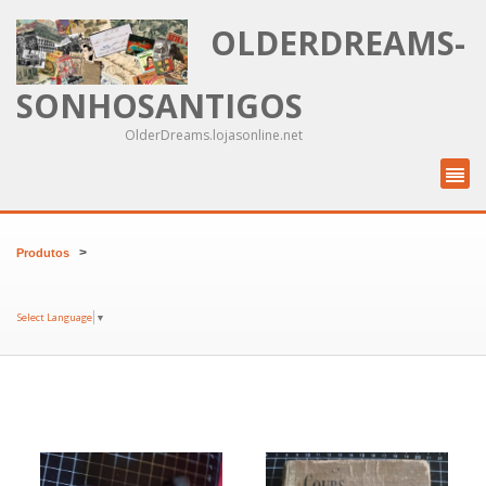
OLDERDREAMS-
SONHOSANTIGOS
OlderDreams.lojasonline.net
>
Produtos
Select Language
▼